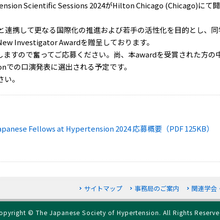
n Scientific Sessions 2024がHilton Chicago (Chicago)にて
HAと連携して更なる国際化の推進および若手の活性化を目的とし、同
nvestigator Awardを贈呈しております。
たしますので奮ってご応募ください。尚、本awardを受賞された方の
ssionでの口演発表に選出される予定です。
さい。
r Japanese Fellows at Hypertension 2024 応募概要（PDF 125KB）
サイトマップ
事務局のご案内
関連学会
opyright © The Japanese Society of Hypertension. All Rights Reserve